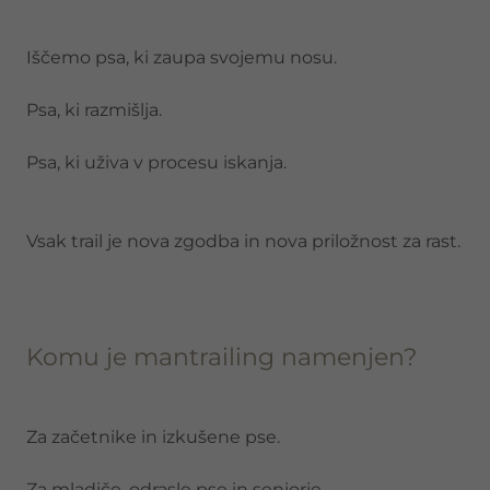
Iščemo psa, ki zaupa svojemu nosu.
Psa, ki razmišlja.
Psa, ki uživa v procesu iskanja.
Vsak trail je nova zgodba in nova priložnost za rast.
Komu je mantrailing namenjen?
Za začetnike in izkušene pse.
Za mladiče, odrasle pse in seniorje.