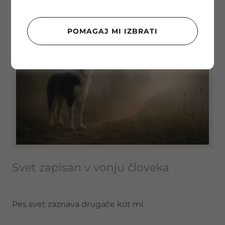
POMAGAJ MI IZBRATI
Svet zapisan v vonju človeka
Pes svet zaznava drugače kot mi.