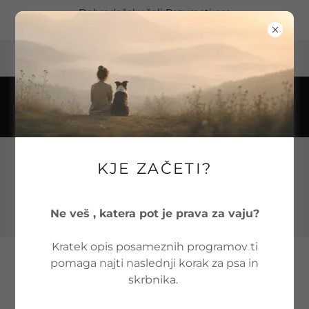
Select Language
▼
Dobrodošel v šoli Razumeti psa
pasjasola.razumetipsa@gmail.com
Velike Malence 1b, 8262 Krška vas, Slovenia
+386 40 630 615
SPREMLJAMO VAS OD
KJE ZAČETI?
MLADIČKA DO ODRASLEGA
PSA
Ne veš , katera pot je prava za vaju?
Kratek opis posameznih programov ti
pomaga najti naslednji korak za psa in
Mantrailing
skrbnika.