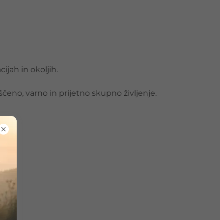
ijah in okoljih.
čeno, varno in prijetno skupno življenje.
me