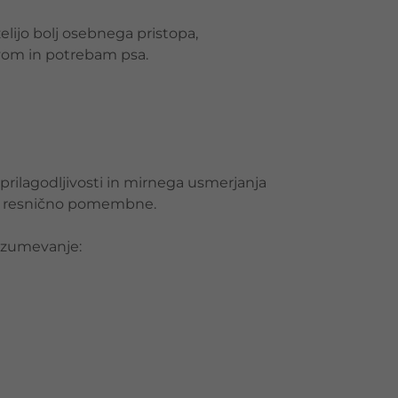
elijo bolj osebnega pristopa,
ivom in potrebam psa.
prilagodljivosti in mirnega usmerjanja
es resnično pomembne.
razumevanje: