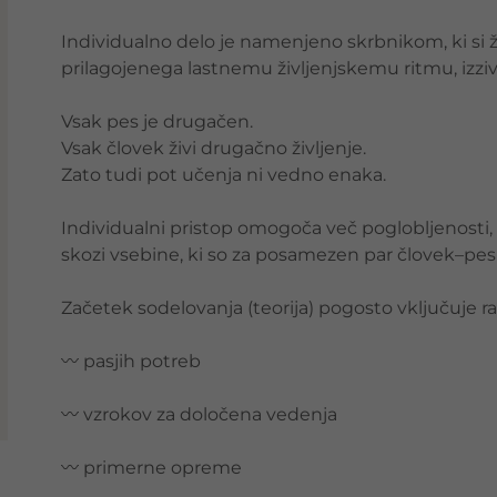
Individualno delo je namenjeno skrbnikom, ki si ž
prilagojenega lastnemu življenjskemu ritmu, izz
Vsak pes je drugačen.
Vsak človek živi drugačno življenje.
Zato tudi pot učenja ni vedno enaka.
Individualni pristop omogoča več poglobljenosti, 
skozi vsebine, ki so za posamezen par človek–p
Začetek sodelovanja (teorija) pogosto vključuje 
〰 pasjih potreb
〰 vzrokov za določena vedenja
〰 primerne opreme