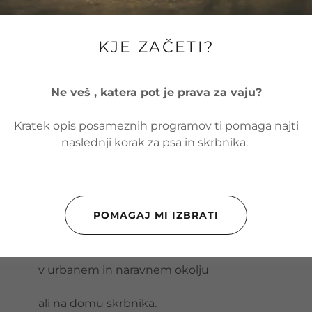
kadar potrebuješ pomoč pri vsakdanjih situacijah
KJE ZAČETI?
kadar kuža potrebuje bolj umirjeno učno okolje
Ne veš , katera pot je prava za vaju?
ali kadar si preprosto želiš bolj osebnega sodelov
Kratek opis posameznih programov ti pomaga najti
naslednji korak za psa in skrbnika.
Potek sodelovanja
Individualno delo lahko poteka:
POMAGAJ MI IZBRATI
na nevtralni lokaciji
v urbanem in naravnem okolju
ali na domu skrbnika.