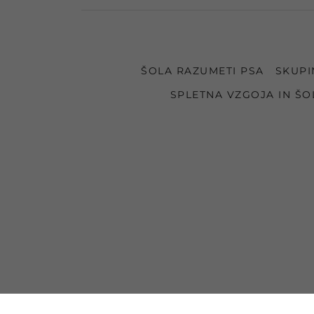
ŠOLA RAZUMETI PSA
SKUPI
SPLETNA VZGOJA IN ŠO