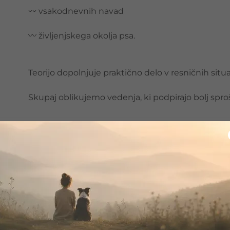
〰 vsakodnevnih navad
〰 življenjskega okolja psa.
Teorijo dopolnjuje praktično delo v resničnih situac
Skupaj oblikujemo vedenja, ki podpirajo bolj sproš
Kdaj svetujem individualno delo
kadar si želiš bolj prilagojenega pristopa
kadar časovno težje obiskuješ skupinske progra
kadar želiš več poudarka na specifičnih vsebinah