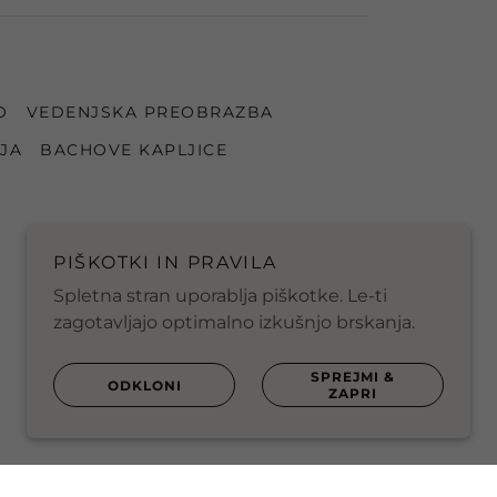
O
VEDENJSKA PREOBRAZBA
IJA
BACHOVE KAPLJICE
PIŠKOTKI IN PRAVILA
Spletna stran uporablja piškotke. Le-ti
zagotavljajo optimalno izkušnjo brskanja.
SPREJMI &
ODKLONI
ZAPRI