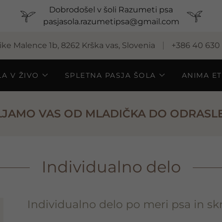
Select Language
▼
Dobrodošel v šoli Razumeti psa
pasjasola.razumetipsa@gmail.com
ike Malence 1b, 8262 Krška vas, Slovenia
+386 40 630 
LA V ŽIVO
SPLETNA PASJA ŠOLA
ANIMA E
JAMO VAS OD MLADIČKA DO ODRASL
Individualno delo
Individualno delo po meri psa in sk