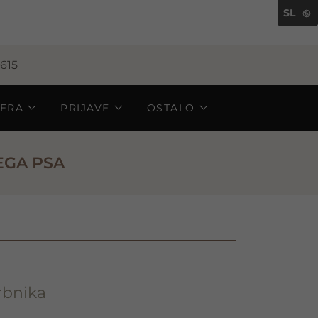
SL
615
TERA
PRIJAVE
OSTALO
EGA PSA
rbnika