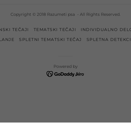
Copyright © 2018 Razumeti psa - All Rights Reserved.
NSKI TEČAJI
TEMATSKI TEČAJI
INDIVIDUALNO DEL
LANJE
SPLETNI TEMATSKI TEČAJ
SPLETNA DETEKC
Powered by